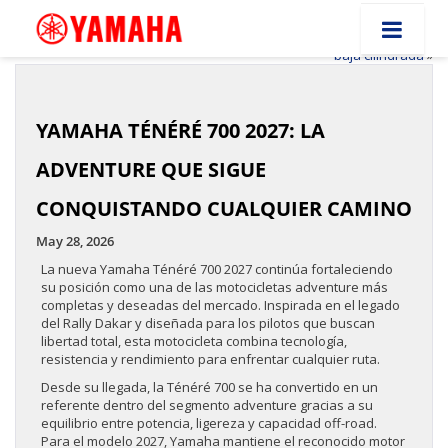
«
FREECHECK YAMAHA ROMA
Yamaha R15 V4: La deportiva
NORTE
que redefine la emoción en
baja cilindrada
»
YAMAHA TÉNÉRÉ 700 2027: LA
ADVENTURE QUE SIGUE
CONQUISTANDO CUALQUIER CAMINO
May 28, 2026
La nueva Yamaha Ténéré 700 2027 continúa fortaleciendo
su posición como una de las motocicletas adventure más
completas y deseadas del mercado. Inspirada en el legado
del Rally Dakar y diseñada para los pilotos que buscan
libertad total, esta motocicleta combina tecnología,
resistencia y rendimiento para enfrentar cualquier ruta.
Desde su llegada, la Ténéré 700 se ha convertido en un
referente dentro del segmento adventure gracias a su
equilibrio entre potencia, ligereza y capacidad off-road.
Para el modelo 2027, Yamaha mantiene el reconocido motor