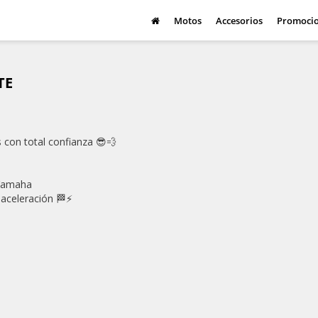
Yamaha Ténéré 700 2027: la adventure q
Motos
Accesorios
Promoci
conquistando cualquier
TE
con total confianza 😎💨
 Yamaha
aceleración 🏁⚡