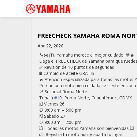
«
💥 YZF-R15: el equilibrio perfecto entre iniciación y
rendimiento deportivo.
FREECHECK YAMAHA ROMA NOR
Apr 22, 2026
🔧🏍️ ¡Tu Yamaha merece el mejor cuidado! 💙🔥
Llega el FREE CHECK de Yamaha para que ruedes 
✅ Revisión de 10 puntos de seguridad
🛢️ Cambio de aceite GRATIS
🔥 Atención especializada para todas las motos
Porque una moto bien cuidada se siente en cada 
📍 Sucursal Roma Norte
Tonalá
#10
, Roma Norte, Cuauhtémoc, CDMX
🗓️ Viernes 26
⏰ 9:00 am – 5:00 pm
🗓️ Sábado 27
⏰ 9:00 am – 2:00 pm
💥 Todas las motos Yamaha son bienvenidas 💥
👉 Registra tu moto aquí y aparta tu lugar: