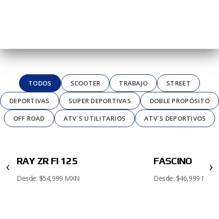
TODOS
SCOOTER
TRABAJO
STREET
DEPORTIVAS
SUPER DEPORTIVAS
DOBLE PROPÓSITO
OFF ROAD
ATV´S UTILITARIOS
ATV´S DEPORTIVOS
RAY ZR FI 125
FASCINO
‹
›
Desde: $54,999 MXN
Desde: $46,999 MXN