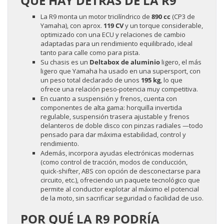
QUÉ HAY DETRÁS DE LA R9
La R9 monta un motor tricilíndrico de
890 cc
(CP3 de
Yamaha), con aprox.
119 CV
y un torque considerable,
optimizado con una ECU y relaciones de cambio
adaptadas para un rendimiento equilibrado, ideal
tanto para calle como para pista.
Su chasis es un
Deltabox de aluminio
ligero, el más
ligero que Yamaha ha usado en una supersport, con
un peso total declarado de unos
195 kg
, lo que
ofrece una relación peso-potencia muy competitiva.
En cuanto a suspensión y frenos, cuenta con
componentes de alta gama: horquilla invertida
regulable, suspensión trasera ajustable y frenos
delanteros de doble disco con pinzas radiales —todo
pensado para dar máxima estabilidad, control y
rendimiento.
Además, incorpora ayudas electrónicas modernas
(como control de tracción, modos de conducción,
quick-shifter, ABS con opción de desconectarse para
circuito, etc.), ofreciendo un paquete tecnológico que
permite al conductor explotar al máximo el potencial
de la moto, sin sacrificar seguridad o facilidad de uso.
POR QUÉ LA R9 PODRÍA