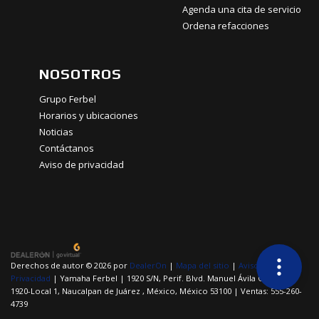
Agenda una cita de servicio
Ordena refacciones
NOSOTROS
Grupo Ferbel
Horarios y ubicaciones
Noticias
Contáctanos
Aviso de privacidad
Derechos de autor © 2026
por
DealerOn
|
Mapa del sitio
|
Aviso de
Privacidad
| Yamaha Ferbel
|
1920 S/N, Perif. Blvd. Manuel Ávila Camacho
1920-Local 1,
Naucalpan de Juárez ,
México,
México
53100
| Ventas:
555-260-
4739