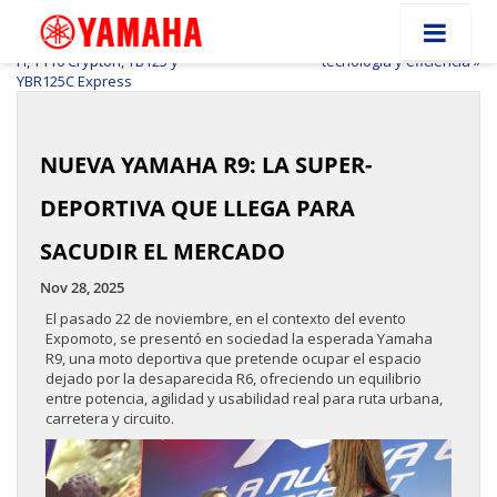
«
Las mejores motos de
Yamaha NMAX: La scooter
trabajo Yamaha: T115 Crypton
urbana que combina estilo,
FI, T110 Crypton, YB125 y
tecnología y eficiencia
»
YBR125C Express
NUEVA YAMAHA R9: LA SUPER-
DEPORTIVA QUE LLEGA PARA
SACUDIR EL MERCADO
Nov 28, 2025
El pasado 22 de noviembre, en el contexto del evento
Expomoto, se presentó en sociedad la esperada Yamaha
R9, una moto deportiva que pretende ocupar el espacio
dejado por la desaparecida R6, ofreciendo un equilibrio
entre potencia, agilidad y usabilidad real para ruta urbana,
carretera y circuito.