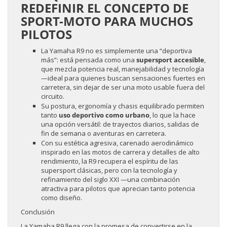
REDEFINIR EL CONCEPTO DE
SPORT-MOTO PARA MUCHOS
PILOTOS
La Yamaha R9 no es simplemente una “deportiva
más”: está pensada como una
supersport accesible
,
que mezcla potencia real, manejabilidad y tecnología
—ideal para quienes buscan sensaciones fuertes en
carretera, sin dejar de ser una moto usable fuera del
circuito.
Su postura, ergonomía y chasis equilibrado permiten
tanto
uso deportivo como urbano
, lo que la hace
una opción versátil: de trayectos diarios, salidas de
fin de semana o aventuras en carretera.
Con su estética agresiva, carenado aerodinámico
inspirado en las motos de carrera y detalles de alto
rendimiento, la R9 recupera el espíritu de las
supersport clásicas, pero con la tecnología y
refinamiento del siglo XXI —una combinación
atractiva para pilotos que aprecian tanto potencia
como diseño.
Conclusión
La Yamaha R9 llega con la promesa de convertirse en la